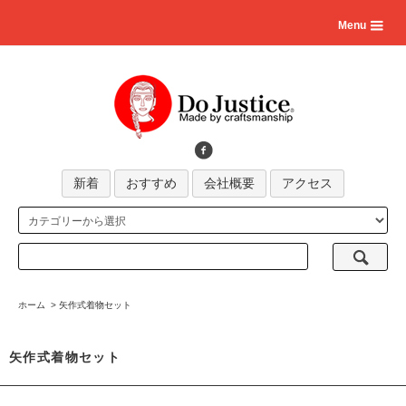
Menu
新着
おすすめ
会社概要
アクセス
ホーム
>
矢作式着物セット
矢作式着物セット