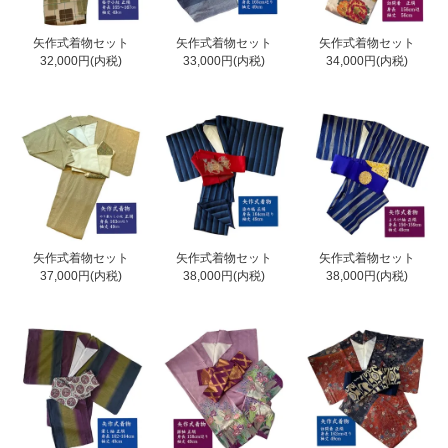
矢作式着物セット
矢作式着物セット
矢作式着物セット
32,000円(内税)
33,000円(内税)
34,000円(内税)
矢作式着物セット
矢作式着物セット
矢作式着物セット
37,000円(内税)
38,000円(内税)
38,000円(内税)