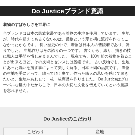
Do Justiceブランド意識
着物のすばらしさを世界に
当ブランドは日本の民族衣装である着物の生地を使用しています。 生地
が、時代を超えても古くないのは、反物という形と柄に流行を作ってこ
なかったからです。 長い歴史の中で、着物は日本人の普段着であり、誇
りでした。 生地作りはその誇りの一つです。 古くから、織り、描きの技
に職人は手間を惜しみませんでした。 現在でも、100年前の着物を着るこ
とが出来るほど、その技術とセンスには脱帽です。 古い反物でも、生地
にあった洗いを施す事によって美しく蘇る、日本正絹の品質です。 着物
の生地を手にとって、纏って頂く事で、作った職人の思いを感じて頂き
たいと、生地をあわせて一枚一枚商品を作りました。 Do Justiceはグロ
ーバルな世の中だからこそ、日本の大切な文化を伝えていくという意識
を忘れません。
Do Justiceのこだわり
こだわり
産地