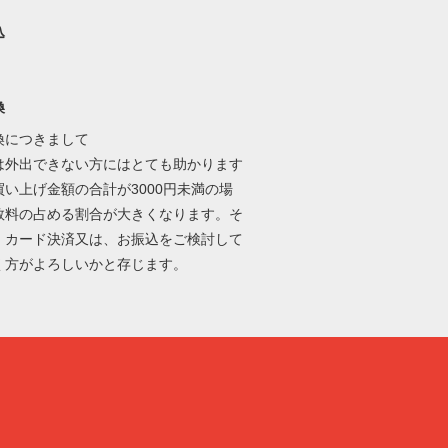
込
換
換につきまして
は外出できない方にはとても助かります
買い上げ金額の合計が3000円未満の場
数料の占める割合が大きくなります。そ
、カード決済又は、お振込をご検討して
く方がよろしいかと存じます。