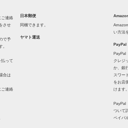
日本郵便
Amazon
にご連絡
をさせ
同梱できます。
Amaz
い方法
ヤマト運送
ので予
PayP
す。
PayP
を払って
クレジ
か、銀
場合は
スワー
をお店
にご連絡
けます
PayP
ついて
。
ペイパ