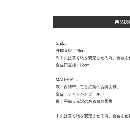
商品説
SIZE：
外周直径 : 28cm
※中央は置く物を安定させる為、合皮を
合皮円直径 : 12cm
MATERIAL：
表：西陣帯。笹と紅葉の古典文様。
合皮：シャンパンゴールド
裏：平織り光沢のある白の帯裏
中央は置く物を安定させる為、合皮を使