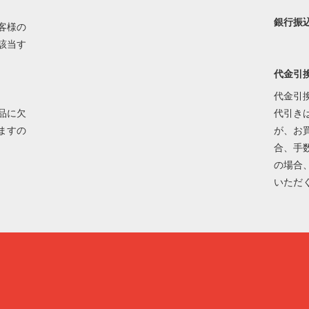
銀行振
客様の
該当す
代金引
代金引
品に欠
代引き
ますの
が、お
合、手
の場合
いただ