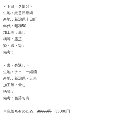
＜下ヨーク部分＞
生地：紋意匠縮緬
産地：新潟県十日町
年代：昭和50
加工等：暈し
柄等：露芝
染・織・等：
備考：
＜裏・身返し＞
生地：チェニー縮緬
産地：新潟県・五泉
加工等：暈し
柄等：
備考：色落ち有
※色落ち有のため、
39000円
→35000円