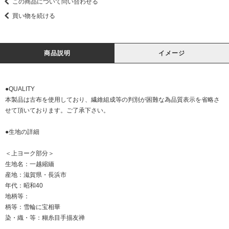
この商品について問い合わせる
買い物を続ける
商品説明
イメージ
●QUALITY
本製品は古布を使用しており、繊維組成等の判別が困難な為品質表示を省略さ
せて頂いております。ご了承下さい。
●生地の詳細
＜上ヨーク部分＞
生地名：一越縮緬
産地：滋賀県・長浜市
年代：昭和40
地柄等：
柄等：雪輪に宝相華
染・織・等：糊糸目手描友禅