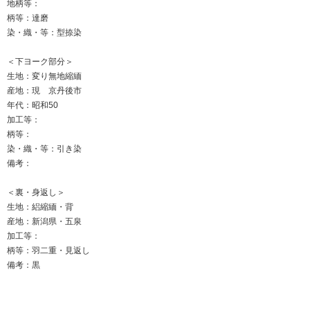
地柄等：
柄等：達磨
染・織・等：型捺染
＜下ヨーク部分＞
生地：変り無地縮緬
産地：現 京丹後市
年代：昭和50
加工等：
柄等：
染・織・等：引き染
備考：
＜裏・身返し＞
生地：絽縮緬・背
産地：新潟県・五泉
加工等：
柄等：羽二重・見返し
備考：黒