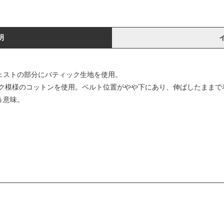
明
。ウェストの部分にバティック生地を使用。
ク模様のコットンを使用。ベルト位置がやや下にあり、伸ばしたままで
う意味。