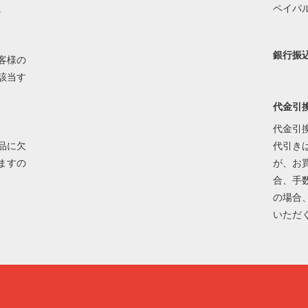
。
ペイパ
銀行振
客様の
該当す
代金引
代金引
品に欠
代引き
ますの
が、お
合、手
の場合
いただ