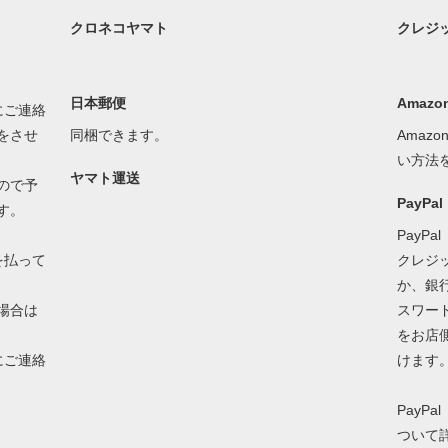
クロネコヤマト
クレジ
日本郵便
Amazon
にご連絡
をさせ
同梱できます。
Amaz
い方法
ヤマト運送
ので予
PayP
す。
PayP
を払って
クレジ
か、銀
場合は
スワー
をお店
にご連絡
けます
PayP
ついて