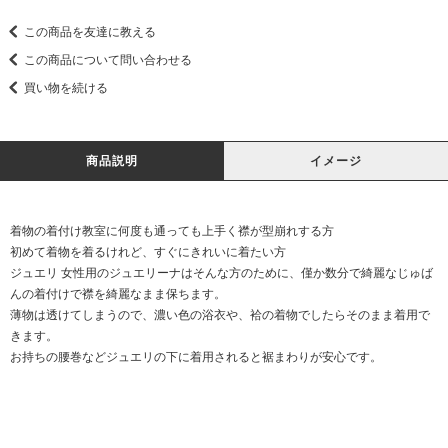
この商品を友達に教える
この商品について問い合わせる
買い物を続ける
商品説明
イメージ
着物の着付け教室に何度も通っても上手く襟が型崩れする方
初めて着物を着るけれど、すぐにきれいに着たい方
ジュエリ 女性用のジュエリーナはそんな方のために、僅か数分で綺麗なじゅば
んの着付けで襟を綺麗なまま保ちます。
薄物は透けてしまうので、濃い色の浴衣や、袷の着物でしたらそのまま着用で
きます。
お持ちの腰巻などジュエリの下に着用されると裾まわりが安心です。